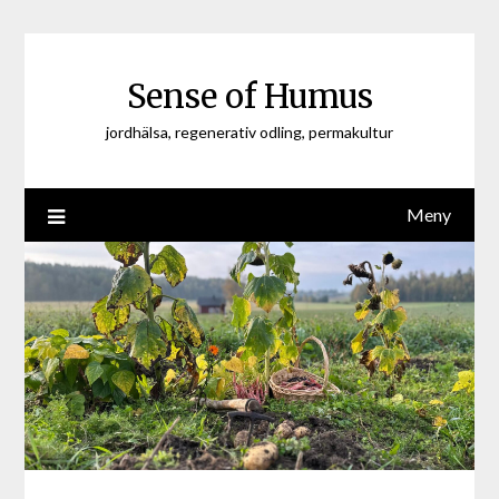
Hoppa
till
innehåll
Sense of Humus
jordhälsa, regenerativ odling, permakultur
Meny