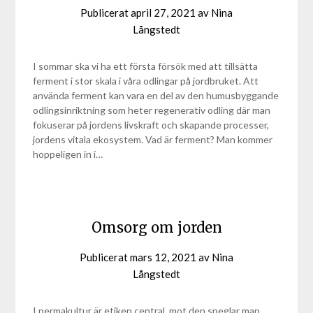
Publicerat
april 27, 2021
av
Nina
Långstedt
I sommar ska vi ha ett första försök med att tillsätta
ferment i stor skala i våra odlingar på jordbruket. Att
använda ferment kan vara en del av den humusbyggande
odlingsinriktning som heter regenerativ odling där man
fokuserar på jordens livskraft och skapande processer,
jordens vitala ekosystem. Vad är ferment? Man kommer
hoppeligen in i…
Omsorg om jorden
Publicerat
mars 12, 2021
av
Nina
Långstedt
I permakultur är etiken central, mot den speglar man