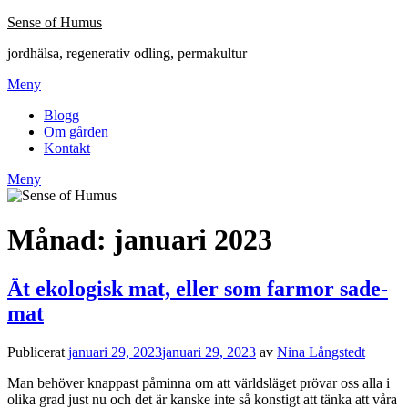
Hoppa
Sense of Humus
till
jordhälsa, regenerativ odling, permakultur
innehåll
Meny
Blogg
Om gården
Kontakt
Meny
Månad:
januari 2023
Ät ekologisk mat, eller som farmor sade-
mat
Publicerat
januari 29, 2023
januari 29, 2023
av
Nina Långstedt
Man behöver knappast påminna om att världsläget prövar oss alla i
olika grad just nu och det är kanske inte så konstigt att tänka att våra