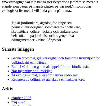
små vardagliga val inte har så stor betydelse i jämförelse med allt
elände som pågår på många platser på vår jord.Vi som odlar
ekologiska livsmedel vill ändå gärna påminna…
Jag är jordbrukare, agrolog för länge sen,
permakultur designer, sommarcafe-innehavare,
skogsröjare, odlare, tyckare och tänkare som
helt snöat in på jordhälsa och regenerativa
odlingsmetoder. - Nina Långstedt
Senaste inläggen
Gröna drömmar, grå verklighet och förstörda livsmiljöer för
bulkindustri och vätgas
En hel värld i ett gammalt äppelträd- om biodiversitet
När ingenting är tillräckligt
Ät ekologisk mat, eller som farmor sade- mat
Regenerativ odling, att återskapa en fruktbar jord.
Arkiv
oktober 2025
maj 2024