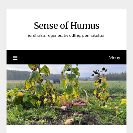
Hoppa
till
innehåll
Sense of Humus
jordhälsa, regenerativ odling, permakultur
Meny