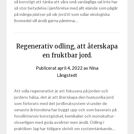
så konstigt att tänka att våra små vardagliga val inte har
så stor betydelse i jämförelse med allt elände som pågår
på många platser på vår jord.Vi som odlar ekologiska
livsmedel vill ändå gärna påminna…
Regenerativ odling, att återskapa
en fruktbar jord.
Publicerat
april 4, 2022
av
Nina
Långstedt
Att odla regenerativt är att fokusera på jorden och
jordens hälsa, det är att återskapa den humusrika jord
som förlorats med det jordbruksystem vi under de
senaste årtiondena har byggt upp och som baserats på
fossilintensiv konstgödsel, kemikalier och monokultur-
visserligen med goda avsikter men ändå. Odling i
praktiken Jag har tidigare skrivit om systemtänkande…