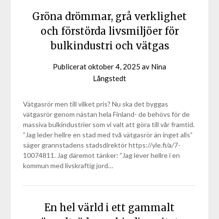
Gröna drömmar, grå verklighet
och förstörda livsmiljöer för
bulkindustri och vätgas
Publicerat
oktober 4, 2025
av
Nina
Långstedt
Vätgasrör men till vilket pris? Nu ska det byggas
vätgasrör genom nästan hela Finland- de behövs för de
massiva bulkindustrier som vi valt att göra till vår framtid.
”Jag leder hellre en stad med två vätgasrör än inget alls”
säger grannstadens stadsdirektör https://yle.fi/a/7-
10074811. Jag däremot tänker: ”Jag lever hellre i en
kommun med livskraftig jord…
En hel värld i ett gammalt