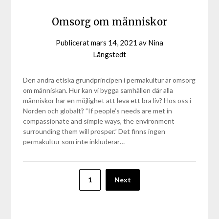
Omsorg om människor
Publicerat
mars 14, 2021
av
Nina
Långstedt
Den andra etiska grundprincipen i permakultur är omsorg
om människan. Hur kan vi bygga samhällen där alla
människor har en möjlighet att leva ett bra liv? Hos oss i
Norden och globalt? ”If people’s needs are met in
compassionate and simple ways, the environment
surrounding them will prosper.” Det finns ingen
permakultur som inte inkluderar…
Sidnumrering
1
Next
för
inlägg