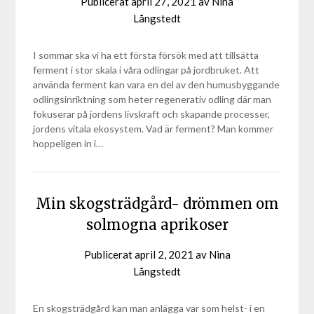
Publicerat
april 27, 2021
av
Nina
Långstedt
I sommar ska vi ha ett första försök med att tillsätta
ferment i stor skala i våra odlingar på jordbruket. Att
använda ferment kan vara en del av den humusbyggande
odlingsinriktning som heter regenerativ odling där man
fokuserar på jordens livskraft och skapande processer,
jordens vitala ekosystem. Vad är ferment? Man kommer
hoppeligen in i…
Min skogsträdgård- drömmen om
solmogna aprikoser
Publicerat
april 2, 2021
av
Nina
Långstedt
En skogsträdgård kan man anlägga var som helst- i en