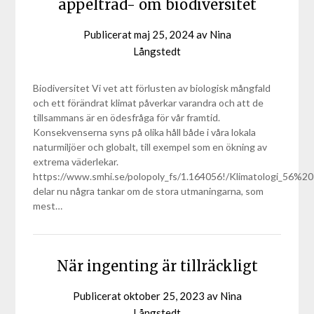
äppelträd- om biodiversitet
Publicerat
maj 25, 2024
av
Nina
Långstedt
Biodiversitet Vi vet att förlusten av biologisk mångfald
och ett förändrat klimat påverkar varandra och att de
tillsammans är en ödesfråga för vår framtid.
Konsekvenserna syns på olika håll både i våra lokala
naturmiljöer och globalt, till exempel som en ökning av
extrema väderlekar.
https://www.smhi.se/polopoly_fs/1.164056!/Klimatologi_
delar nu några tankar om de stora utmaningarna, som
mest…
När ingenting är tillräckligt
Publicerat
oktober 25, 2023
av
Nina
Långstedt