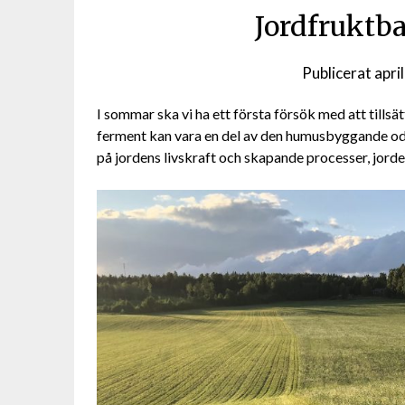
Jordfruktb
Publicerat
apri
I sommar ska vi ha ett första försök med att tillsä
ferment kan vara en del av den humusbyggande odl
på jordens livskraft och skapande processer, jord