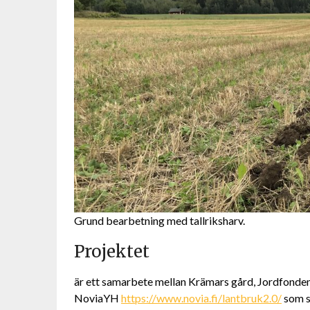
Grund bearbetning med tallriksharv.
Projektet
är ett samarbete mellan Krämars gård, Jordfonde
NoviaYH
https://www.novia.fi/lantbruk2.0/
som s