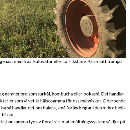
nast med fräs, kultivator eller tallriksharv. På så sätt främjas
ag nämner ord som surkål, kombucha eller bokashi. Det handlar
kterier som vi vet är hälsosamma för oss människor. Oberoende
älsa så handlar det om balans, små förändringar i den mikrobiella
 friska.
bete, har samma typ av flora i sitt matsmältningssystem så djur på