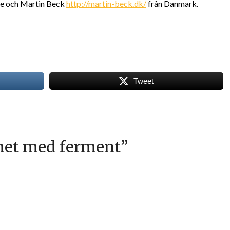
e och Martin Beck
http://martin-beck.dk/
från Danmark.
Tweet
het med ferment
”