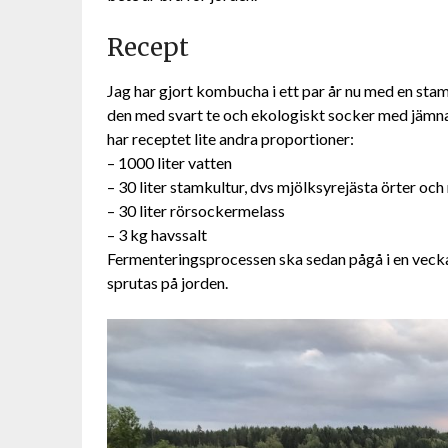
Recept
Jag har gjort kombucha i ett par år nu med en stamk
den med svart te och ekologiskt socker med jämna
har receptet lite andra proportioner:
– 1000 liter vatten
– 30 liter stamkultur, dvs mjölksyrejästa örter oc
– 30 liter rörsockermelass
– 3 kg havssalt
Fermenteringsprocessen ska sedan pågå i en vecka 
sprutas på jorden.