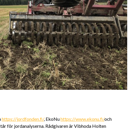
n
https://jordfonden.fi/
, EkoNu
https://www.ekonu.fi/
och
tår för jordanalyserna. Rådgivaren är Vibhoda Holten