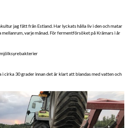
ultur jag fått från Estland. Har lyckats hålla liv i den och matar
 mellanrum, varje månad. För fermentförsöket på Krämars i år
h mjölksyrebakterier
i cirka 30 grader innan det är klart att blandas med vatten och