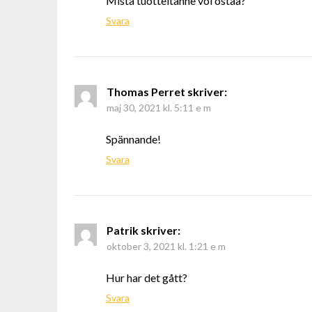
Mistä tuotteitanne voi ostaa?
Svara
Thomas Perret
skriver:
maj 30, 2021 kl. 5:11 e m
Spännande!
Svara
Patrik
skriver:
oktober 3, 2021 kl. 1:21 e m
Hur har det gått?
Svara