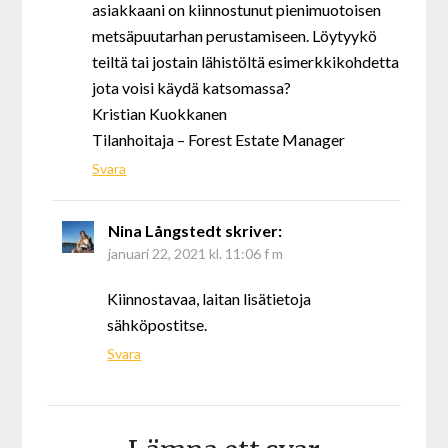
asiakkaani on kiinnostunut pienimuotoisen
metsäpuutarhan perustamiseen. Löytyykö
teiltä tai jostain lähistöltä esimerkkikohdetta
jota voisi käydä katsomassa?
Kristian Kuokkanen
Tilanhoitaja – Forest Estate Manager
Svara
Nina Långstedt
skriver:
januari 22, 2021 kl. 11:06 f m
Kiinnostavaa, laitan lisätietoja
sähköpostitse.
Svara