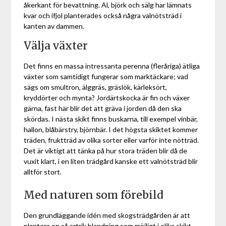
åkerkant för bevattning. Al, björk och sälg har lämnats
kvar och ifjol planterades också några valnötsträd i
kanten av dammen.
Välja växter
Det finns en massa intressanta perenna (fleråriga) ätliga
växter som samtidigt fungerar som marktäckare; vad
sägs om smultron, älggräs, gräslök, kärleksört,
kryddörter och mynta? Jordärtskocka är fin och växer
gärna, fast här blir det att gräva i jorden då den ska
skördas. I nästa skikt finns buskarna, till exempel vinbär,
hallon, blåbärstry, björnbär. I det högsta skiktet kommer
träden, fruktträd av olika sorter eller varför inte nötträd.
Det är viktigt att tänka på hur stora träden blir då de
vuxit klart, i en liten trädgård kanske ett valnötsträd blir
alltför stort.
Med naturen som förebild
Den grundläggande idén med skogsträdgården är att
plantera en så artrik blandning som möjligt i olika skikt.