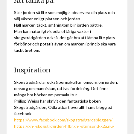
Att tänka på:
Stör jorden så lite som möjligt- observera din plats och
välj växter enligt platsen och jorden.
Håll marken täckt, småningom blir jorden bättre.
Man kan naturligtvis odla ettåriga växter i
skogsträdgården också, det går bra att lämna lite plats
för bönor och potatis även om marken i princip ska vara
täckt året om.
Inspiration
Skogsträdgård är också permakultur; omsorg om jorden,
omsorg om människan, rättvis fördelning. Det finns
många bra böcker om permakultur.
Philipp Weiss har skrivit den fantastiska boken
Skogsträdgården, Odla ätbart överallt, hans blogg på
facebook:
https://www.facebook.com/skogstradgardsbloggen/
https://xn--skogstrdgrden-hfbr.xn--stjrnsund-x2a.nu/