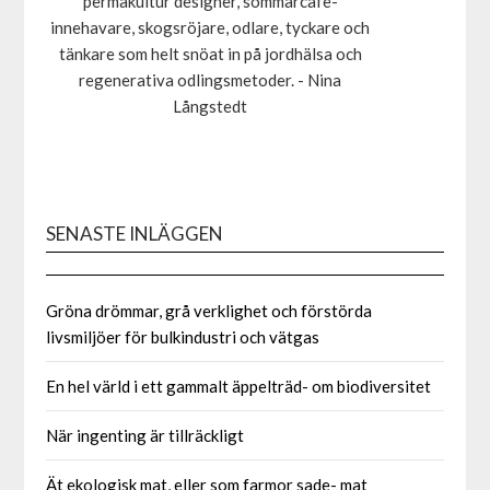
permakultur designer, sommarcafe-
innehavare, skogsröjare, odlare, tyckare och
tänkare som helt snöat in på jordhälsa och
regenerativa odlingsmetoder. - Nina
Långstedt
SENASTE INLÄGGEN
Gröna drömmar, grå verklighet och förstörda
livsmiljöer för bulkindustri och vätgas
En hel värld i ett gammalt äppelträd- om biodiversitet
När ingenting är tillräckligt
Ät ekologisk mat, eller som farmor sade- mat