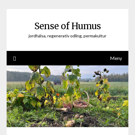
Hoppa
till
innehåll
Sense of Humus
jordhälsa, regenerativ odling, permakultur
Meny