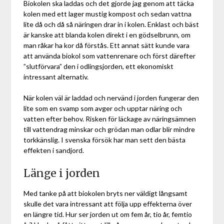
Biokolen ska laddas och det gjorde jag genom att täcka
kolen med ett lager mustig kompost och sedan vattna
lite då och då så näringen drar in i kolen. Enklast och bäst
är kanske att blanda kolen direkt i en gödselbrunn, om
man råkar ha kor då förstås. Ett annat sätt kunde vara
att använda biokol som vattenrenare och först därefter
”slutförvara” den i odlingsjorden, ett ekonomiskt
intressant alternativ.
När kolen väl är laddad och nervänd i jorden fungerar den
lite som en svamp som avger och upptar näring och
vatten efter behov. Risken för läckage av näringsämnen
till vattendrag minskar och grödan man odlar blir mindre
torkkänslig. I svenska försök har man sett den bästa
effekten i sandjord.
Länge i jorden
Med tanke på att biokolen bryts ner väldigt långsamt
skulle det vara intressant att följa upp effekterna över
en längre tid. Hur ser jorden ut om fem år, tio år, femtio