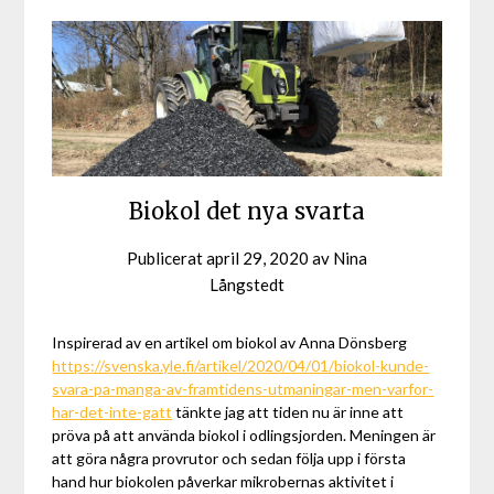
Biokol det nya svarta
Publicerat
april 29, 2020
av
Nina
Långstedt
Inspirerad av en artikel om biokol av Anna Dönsberg
https://svenska.yle.fi/artikel/2020/04/01/biokol-kunde-
svara-pa-manga-av-framtidens-utmaningar-men-varfor-
har-det-inte-gatt
tänkte jag att tiden nu är inne att
pröva på att använda biokol i odlingsjorden. Meningen är
att göra några provrutor och sedan följa upp i första
hand hur biokolen påverkar mikrobernas aktivitet i