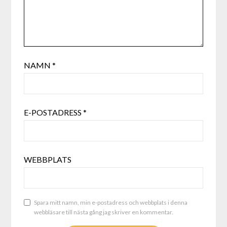
NAMN
*
E-POSTADRESS
*
WEBBPLATS
Spara mitt namn, min e-postadress och webbplats i denna
webbläsare till nästa gång jag skriver en kommentar.