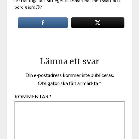
år? Har Ingå fått sitt eget lilla Amazonas med svart och
bördig jord😉?
Lämna ett svar
Din e-postadress kommer inte publiceras.
Obligatoriska fält är märkta
*
KOMMENTAR
*