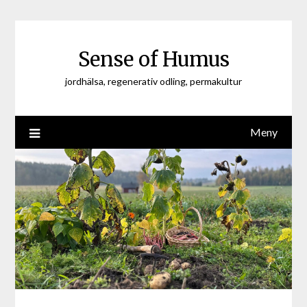
Hoppa
till
innehåll
Sense of Humus
jordhälsa, regenerativ odling, permakultur
Meny